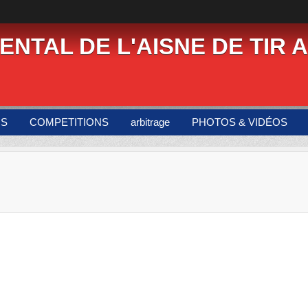
NTAL DE L'AISNE DE TIR A
US
COMPETITIONS
arbitrage
PHOTOS & VIDÉOS
5